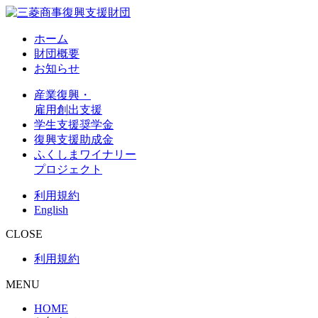
ホーム
財団概要
お知らせ
産業復興・
雇用創出支援
学生支援奨学金
復興支援助成金
ふくしまワイナリー
プロジェクト
利用規約
English
CLOSE
利用規約
MENU
HOME