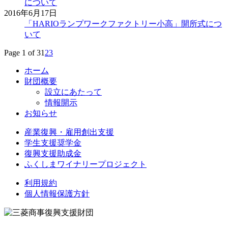
について
2016年6月17日
「HARIOランプワークファクトリー小高」開所式につ
いて
Page 1 of 3
1
2
3
ホーム
財団概要
設立にあたって
情報開示
お知らせ
産業復興・
雇用創出支援
学生支援奨学金
復興支援助成金
ふくしまワイナリー
プロジェクト
利用規約
個人情報保護方針