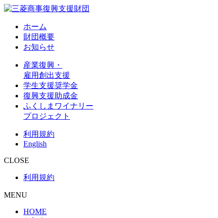
ホーム
財団概要
お知らせ
産業復興・
雇用創出支援
学生支援奨学金
復興支援助成金
ふくしまワイナリー
プロジェクト
利用規約
English
CLOSE
利用規約
MENU
HOME