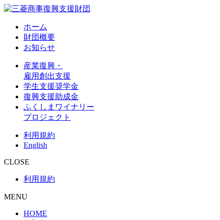
ホーム
財団概要
お知らせ
産業復興・
雇用創出支援
学生支援奨学金
復興支援助成金
ふくしまワイナリー
プロジェクト
利用規約
English
CLOSE
利用規約
MENU
HOME