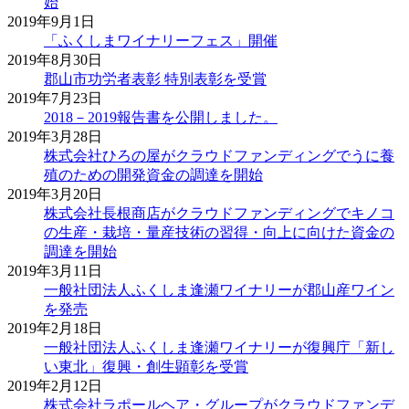
始
2019年9月1日
「ふくしまワイナリーフェス」開催
2019年8月30日
郡山市功労者表彰 特別表彰を受賞
2019年7月23日
2018－2019報告書を公開しました。
2019年3月28日
株式会社ひろの屋がクラウドファンディングでうに養
殖のための開発資金の調達を開始
2019年3月20日
株式会社長根商店がクラウドファンディングでキノコ
の生産・栽培・量産技術の習得・向上に向けた資金の
調達を開始
2019年3月11日
一般社団法人ふくしま逢瀬ワイナリーが郡山産ワイン
を発売
2019年2月18日
一般社団法人ふくしま逢瀬ワイナリーが復興庁「新し
い東北」復興・創生顕彰を受賞
2019年2月12日
株式会社ラポールヘア・グループがクラウドファンデ