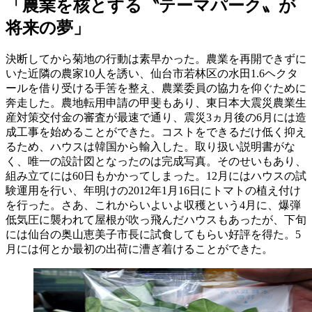
「農業を核とする〝テーマパーク〟が
将来の夢」
決断してから菊地の行動は素早かった。農業を再開できずに
いた近隣の農家10人を誘い、仙台市若林区の水田1.6ヘクタ
ールを借り受ける手筈を整え、農業委員の協力を仰ぐために
奔走した。農地転用申請の甲斐もあり、東日本大震災農業生
産対策交付金の審査が最速で通り、震災3ヵ月後の6月には造
成工事を始めることができた。コストをできるだけ低く抑え
るため、ハウスは韓国から輸入した。取り扱い説明書がな
く、唯一の設計図となったのは完成写真。そのせいもあり、
組み立てには60日もかかってしまった。12月にはハウスの試
験運用を行い、年明けの2012年1月16日にトマトの植え付け
を行った。さあ、これからいよいよ収穫という4月に、爆弾
低気圧に襲われて屋根が吹っ飛んだハウスもあったが、下旬
には仙台の奥山恵美子市長に試食してもらい好評を得た。5
月には何とか最初の出荷に漕ぎ着けることができた。