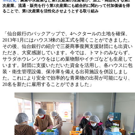
※6次化：
農業や水産業など第1次産業の生産者が、加工・商品化する第2
次産業、流通・販売を行う第3次産業にも総合的に関わって付加価値を得
ることで、第1次産業を活性化させようとする取り組み
「仙台銀行のバックアップで、4ヘクタールの土地を確保、
2013年1月にはハウス3棟の起工式を開くことができました。
その後、仙台銀行の紹介で三菱商事復興支援財団にも出資い
ただき、大変感謝しています。今では、トマトのみならず、
サラダホウレンソウをはじめ葉物類やイチゴなども生産して
います。財団に支援いただいた資金を活用し、各ハウスに包
装・衛生管理設備、保冷庫を備える出荷施設を併設しまし
た。これにより安全で効率的な青果物の出荷が可能になり、
20名を新たに雇用することができました」