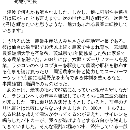
菊地守社長
「津波で何もかも流されました。しかし、逆に可能性や選択
肢は広がったとも言えます。次の世代に引き継げる、次世代
が引き継ぎたいと思うような、魅力あふれる農業に転換して
いきます」
こう語るのは、農業生産法人みちさきの菊地守社長である。
彼は仙台の沿岸部で10代以上続く農家で生まれ育ち、宮城県
農業短期大学を卒業後、茨城県で1年間修業した後に家業で
ある農業を継いだ。2004年には、六郷アズーリファームを起
業。ラジコンのヘリコプターを駆使して農薬や肥料を散布す
る仕事を請け負ったり、周辺農家50軒と協力してスーパーマ
ーケット7店舗に地場野菜を出荷できる体制を整えるなど、
事業経営は順調そのものだった。
「あの日は、最初の揺れで87歳になっていた祖母を守りなが
ら、ラジコンヘリの無事を確認しているうちに第二波の揺れ
が来ました。車に乗り込み逃げようとしていると、前年のチ
リ地震とは比較にならないすさまじさで、300メートル先に
ある松林を越えて津波がやってくるのが見えた。サイレンを
鳴らしたパトカーが、我々が逃げようとする方向から逆走し
てきていました。そんな混乱の極みの中、渋滞している一般