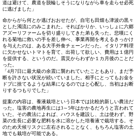
道は避けて、農道を脱輪しそうになりながら車を走らせ必死
に逃げました」
命からがら何とか逃げおおせたが、自宅も田畑も津波の黒々
とした濁流にのみこまれた。そればかりか、いっしょに六郷
アズーリファームを切り盛りしてきた弟も失った。悲嘆にく
れる菊地に救いの手を差し伸べ、事業再開を考えるきっかけ
を与えたのは、ある大手外食チェーンだった。イタリア料理
に欠かせないトマトを育て、出荷して欲しい、費用は１億円
を提供する、というのだ。震災からわずか１カ月後のことだ
った。
「4月7日に最大級の余震に襲われていたこともあり、まだ予
断を許さない状況が続いていました。相手にとってもお金を
ドブに捨てるような結果になるのではと心配し、当初はお断
りするつもりでした」
提案の内容は、養液栽培という日本では比較的新しい農法だ
った。塩害の農地再生には3～5年はかかるだろうと言われて
いた。その農法によれば、ハウスを建設し、土は使わず、野
菜の生長に必要な肥料を水に溶かした培養液で栽培する。そ
のため天候リスクに左右されることなく、もちろん塩害の土
地でも栽培が可能である。